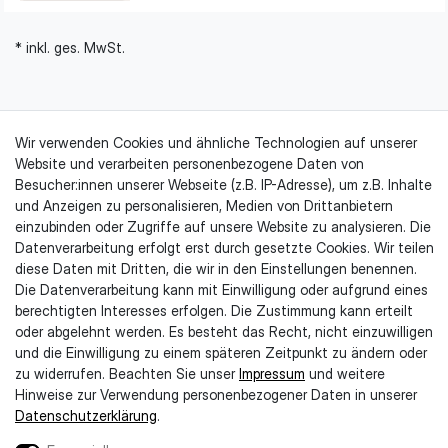
* inkl. ges. MwSt.
Wir verwenden Cookies und ähnliche Technologien auf unserer
Website und verarbeiten personenbezogene Daten von
Besucher:innen unserer Webseite (z.B. IP-Adresse), um z.B. Inhalte
Rechtliches & Kundeninformationen
und Anzeigen zu personalisieren, Medien von Drittanbietern
Impressum
einzubinden oder Zugriffe auf unsere Website zu analysieren. Die
AGB
Datenverarbeitung erfolgt erst durch gesetzte Cookies. Wir teilen
diese Daten mit Dritten, die wir in den Einstellungen benennen.
Datenschutzerklärung
Die Datenverarbeitung kann mit Einwilligung oder aufgrund eines
Kontaktformular
berechtigten Interesses erfolgen. Die Zustimmung kann erteilt
Widerruf erklären
oder abgelehnt werden. Es besteht das Recht, nicht einzuwilligen
Widerrufsrecht
und die Einwilligung zu einem späteren Zeitpunkt zu ändern oder
Entsorgungshinweise
zu widerrufen. Beachten Sie unser
Impressum
und weitere
Lieferung & Zahlung
Hinweise zur Verwendung personenbezogener Daten in unserer
Barrierefreiheit
Daten­schutz­erklärung
.