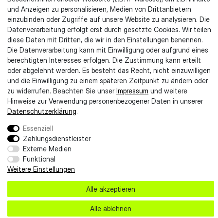
und Anzeigen zu personalisieren, Medien von Drittanbietern
Rechtliches & Kundeninformationen
einzubinden oder Zugriffe auf unsere Website zu analysieren. Die
Impressum
Datenverarbeitung erfolgt erst durch gesetzte Cookies. Wir teilen
AGB
diese Daten mit Dritten, die wir in den Einstellungen benennen.
Datenschutzerklärung
Die Datenverarbeitung kann mit Einwilligung oder aufgrund eines
Kontaktformular
berechtigten Interesses erfolgen. Die Zustimmung kann erteilt
Widerruf erklären
oder abgelehnt werden. Es besteht das Recht, nicht einzuwilligen
Widerrufsrecht
und die Einwilligung zu einem späteren Zeitpunkt zu ändern oder
Entsorgungshinweise
zu widerrufen. Beachten Sie unser
Impressum
und weitere
Hinweise zur Verwendung personenbezogener Daten in unserer
Lieferung & Zahlung
Daten­schutz­erklärung
.
Barrierefreiheit
Essenziell
Zahlungsdienstleister
Externe Medien
Funktional
Weitere Einstellungen
Alle akzeptieren
Alle ablehnen