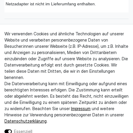
Netzadapter ist nicht im Lieferumfang enthalten.
Wir verwenden Cookies und ähnliche Technologien auf unserer
Website und verarbeiten personenbezogene Daten von
Besucher:innen unserer Webseite (z.B. IP-Adresse), um z.B. Inhalte
und Anzeigen zu personalisieren, Medien von Drittanbietern
einzubinden oder Zugriffe auf unsere Website zu analysieren. Die
Datenverarbeitung erfolgt erst durch gesetzte Cookies. Wir
Rechtliches & Kundeninformationen
teilen diese Daten mit Dritten, die wir in den Einstellungen
benennen.
Impressum
Die Datenverarbeitung kann mit Einwilligung oder aufgrund eines
AGB
berechtigten Interesses erfolgen. Die Zustimmung kann erteilt
Datenschutzerklärung
oder abgelehnt werden. Es besteht das Recht, nicht einzuwilligen
Kontaktformular
und die Einwilligung zu einem späteren Zeitpunkt zu ändern oder
Widerruf erklären
zu widerrufen. Beachten Sie unser
Impressum
und weitere
Widerrufsrecht
Hinweise zur Verwendung personenbezogener Daten in unserer
Entsorgungshinweise
Daten­schutz­erklärung
.
Lieferung & Zahlung
Barrierefreiheit
Essenziell