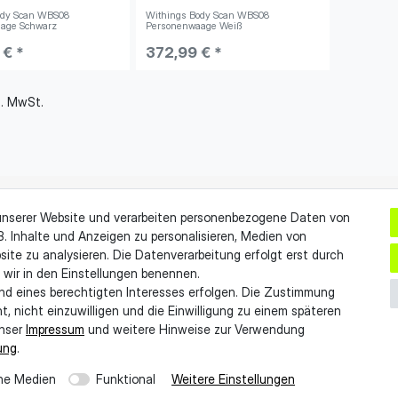
ody Scan WBS08
Withings Body Scan WBS08
age Schwarz
Personenwaage Weiß
 € *
372,99 € *
es. MwSt.
unserer Website und verarbeiten personenbezogene Daten von
B. Inhalte und Anzeigen zu personalisieren, Medien von
ktformular
Entsorgungshinweise
site zu analysieren. Die Datenverarbeitung erfolgt erst durch
ruf erklären
Lieferung & Zahlung
e wir in den Einstellungen benennen.
rufsrecht
Barrierefreiheit
und eines berechtigten Interesses erfolgen. Die Zustimmung
, nicht einzuwilligen und die Einwilligung zu einem späteren
unser
Impressum
und weitere Hinweise zur Verwendung
ung
.
ne Medien
Funktional
Weitere Einstellungen