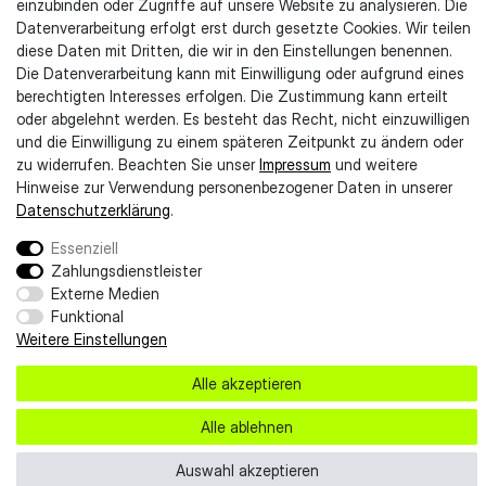
einzubinden oder Zugriffe auf unsere Website zu analysieren. Die
Datenverarbeitung erfolgt erst durch gesetzte Cookies. Wir teilen
Impressum
diese Daten mit Dritten, die wir in den Einstellungen benennen.
AGB
Die Datenverarbeitung kann mit Einwilligung oder aufgrund eines
Datenschutzerklärung
berechtigten Interesses erfolgen. Die Zustimmung kann erteilt
Kontaktformular
oder abgelehnt werden. Es besteht das Recht, nicht einzuwilligen
Widerruf erklären
und die Einwilligung zu einem späteren Zeitpunkt zu ändern oder
Widerrufsrecht
zu widerrufen. Beachten Sie unser
Impressum
und weitere
Entsorgungshinweise
Hinweise zur Verwendung personenbezogener Daten in unserer
Lieferung & Zahlung
Daten­schutz­erklärung
.
Barrierefreiheit
Essenziell
Zahlungsdienstleister
Externe Medien
Funktional
Weitere Einstellungen
Alle akzeptieren
Alle ablehnen
Auswahl akzeptieren