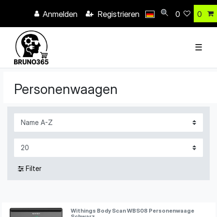
Anmelden
Registrieren
0
0
☰
Personenwaagen
Filter
Withings Body Scan WBS08 Personenwaage
Schwarz