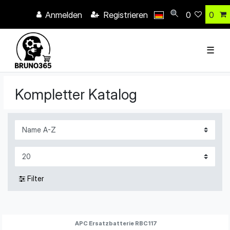
Anmelden
Registrieren
0
0
☰
Kompletter Katalog
Filter
APC Ersatzbatterie RBC117