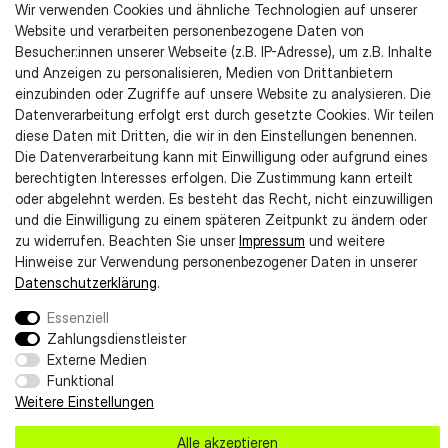
Wir verwenden Cookies und ähnliche Technologien auf unserer
Website und verarbeiten personenbezogene Daten von
Rechtliches & Kundeninformationen
Besucher:innen unserer Webseite (z.B. IP-Adresse), um z.B. Inhalte
und Anzeigen zu personalisieren, Medien von Drittanbietern
Impressum
einzubinden oder Zugriffe auf unsere Website zu analysieren. Die
AGB
Datenverarbeitung erfolgt erst durch gesetzte Cookies. Wir teilen
Datenschutzerklärung
diese Daten mit Dritten, die wir in den Einstellungen benennen.
Kontaktformular
Die Datenverarbeitung kann mit Einwilligung oder aufgrund eines
Widerruf erklären
berechtigten Interesses erfolgen. Die Zustimmung kann erteilt
Widerrufsrecht
oder abgelehnt werden. Es besteht das Recht, nicht einzuwilligen
Entsorgungshinweise
und die Einwilligung zu einem späteren Zeitpunkt zu ändern oder
Lieferung & Zahlung
zu widerrufen. Beachten Sie unser
Impressum
und weitere
Barrierefreiheit
Hinweise zur Verwendung personenbezogener Daten in unserer
Daten­schutz­erklärung
.
Essenziell
Zahlungsdienstleister
Externe Medien
Funktional
Weitere Einstellungen
Alle akzeptieren